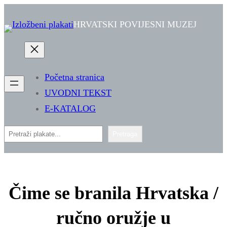
Skoči
HRVATSKI POVIJESNI MUZEJ
do
sadržaja
Početna stranica
UVODNI TEKST
E-KATALOG
Pretraga
Pretraga
Čime se branila Hrvatska /
ručno oružje u