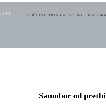
MUZEJ
POČETNA STRANICA
UVODNI TEKST
E-K
Samobor od prethi