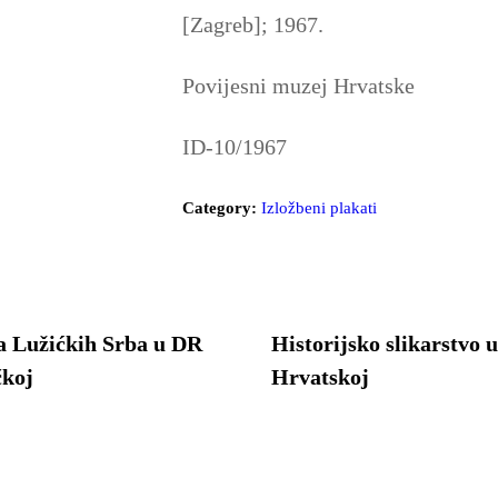
[Zagreb]; 1967.
Povijesni muzej Hrvatske
ID-10/1967
Category:
Izložbeni plakati
a Lužićkih Srba u DR
Historijsko slikarstvo 
koj
Hrvatskoj