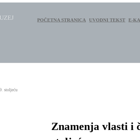
MUZEJ
POČETNA STRANICA
UVODNI TEKST
E-K
9. stoljeću
Znamenja vlasti i 