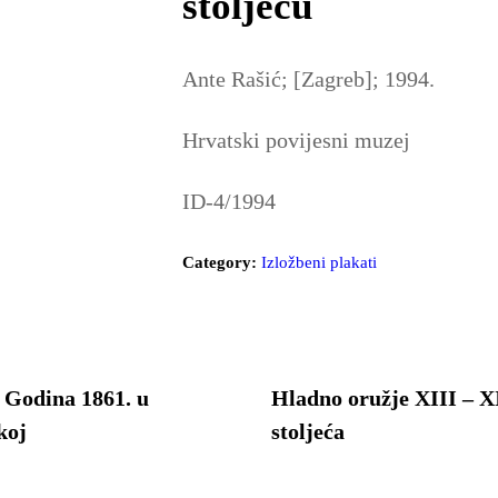
stoljeću
Ante Rašić; [Zagreb]; 1994.
Hrvatski povijesni muzej
ID-4/1994
Category:
Izložbeni plakati
 Godina 1861. u
Hladno oružje XIII – 
koj
stoljeća